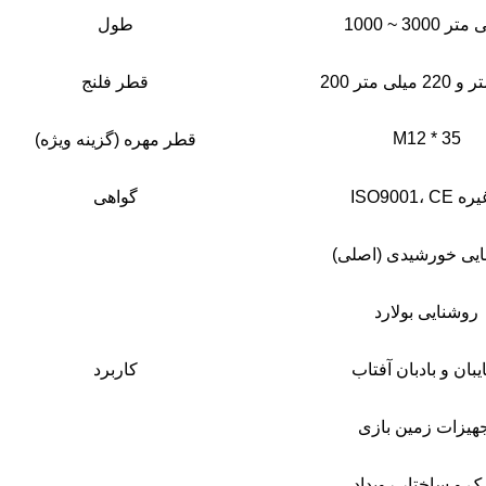
300 میلی متر
طول
22 میلی متر
قطر فلنج
M12 * 35
قطر مهره (گزینه ویژه)
ISO9 و غیره
گواهی
یی خورشیدی (اصلی)
روشنایی بولارد
بان و بادبان آفتاب
کاربرد
هیزات زمین بازی
رک و ساختار رویداد