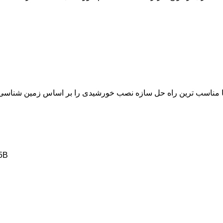
گالوان
3