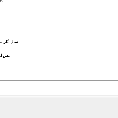
10 سال گارانتی، 20 سال عم
بیش از 10000 قطعه در 