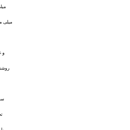
1000 ~ 0
200 میلی متر و 0
001، CE
روشنا
سای
تج
پا