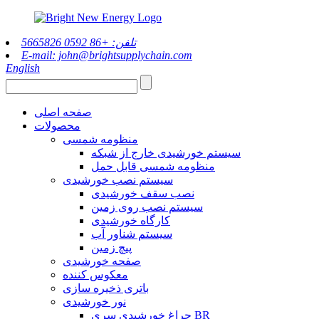
تلفن: +86 0592 5665826
E-mail: john@brightsupplychain.com
English
صفحه اصلی
محصولات
منظومه شمسی
سیستم خورشیدی خارج از شبکه
منظومه شمسی قابل حمل
سیستم نصب خورشیدی
نصب سقف خورشیدی
سیستم نصب روی زمین
کارگاه خورشیدی
سیستم شناور آب
پیچ زمین
صفحه خورشیدی
معکوس کننده
باتری ذخیره سازی
نور خورشیدی
چراغ خورشیدی سری BR