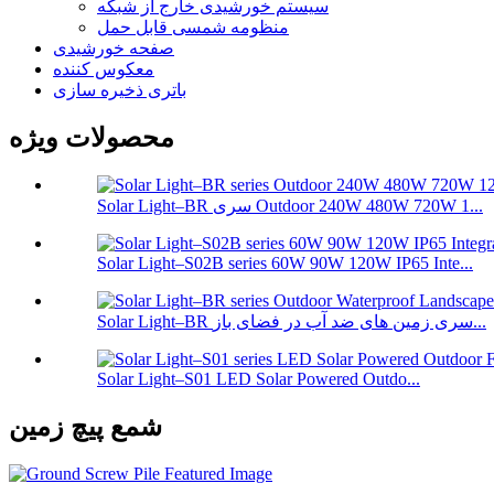
سیستم خورشیدی خارج از شبکه
منظومه شمسی قابل حمل
صفحه خورشیدی
معکوس کننده
باتری ذخیره سازی
محصولات ویژه
Solar Light–BR سری Outdoor 240W 480W 720W 1...
Solar Light–S02B series 60W 90W 120W IP65 Inte...
Solar Light–BR سری زمین های ضد آب در فضای باز...
Solar Light–S01 LED Solar Powered Outdo...
شمع پیچ زمین