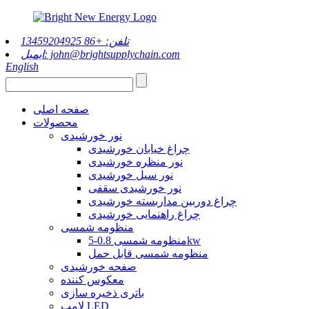
تلفن: +86 13459204925
ایمیل: john@brightsupplychain.com
English
صفحه اصلی
محصولات
نور خورشیدی
چراغ خیابان خورشیدی
نور منظره خورشیدی
نور سیل خورشیدی
نور خورشیدی سقفی
چراغ دوربین مداربسته خورشیدی
چراغ راهنمایی خورشیدی
منظومه شمسی
منظومه شمسی 0.8-5kw
منظومه شمسی قابل حمل
صفحه خورشیدی
معکوس کننده
باتری ذخیره سازی
لامپ LED