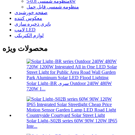
منظومه شمسی 0.8-5kw
منظومه شمسی قابل حمل
صفحه خورشیدی
معکوس کننده
باتری ذخیره سازی
لامپ LED
لوازم الکتریکی
محصولات ویژه
Solar Light–BR سری Outdoor 240W 480W
720W 1...
Solar Light–S02B series 60W 90W 120W IP65
Inte...