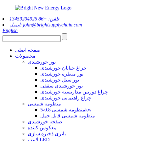
تلفن: +86 13459204925
ایمیل: john@brightsupplychain.com
English
صفحه اصلی
محصولات
نور خورشیدی
چراغ خیابان خورشیدی
نور منظره خورشیدی
نور سیل خورشیدی
نور خورشیدی سقفی
چراغ دوربین مداربسته خورشیدی
چراغ راهنمایی خورشیدی
منظومه شمسی
منظومه شمسی 0.8-5kw
منظومه شمسی قابل حمل
صفحه خورشیدی
معکوس کننده
باتری ذخیره سازی
لامپ LED