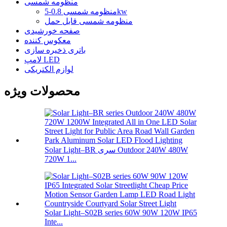
منظومه شمسی
منظومه شمسی 0.8-5kw
منظومه شمسی قابل حمل
صفحه خورشیدی
معکوس کننده
باتری ذخیره سازی
لامپ LED
لوازم الکتریکی
محصولات ویژه
Solar Light–BR سری Outdoor 240W 480W
720W 1...
Solar Light–S02B series 60W 90W 120W IP65
Inte...