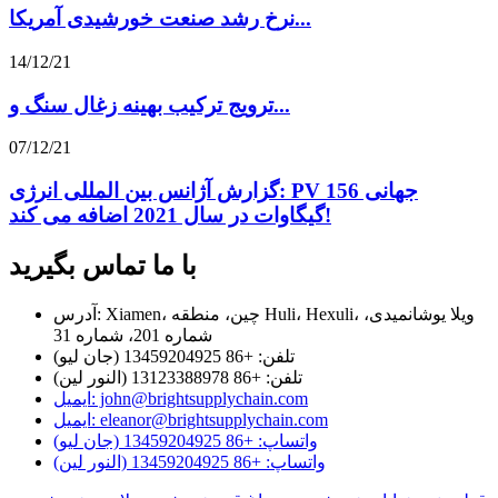
نرخ رشد صنعت خورشیدی آمریکا...
14/12/21
ترویج ترکیب بهینه زغال سنگ و...
07/12/21
گزارش آژانس بین المللی انرژی: PV جهانی 156
گیگاوات در سال 2021 اضافه می کند!
با ما تماس بگیرید
آدرس: Xiamen، چین، منطقه Huli، Hexuli، ویلا یوشانمیدی،
شماره 201، شماره 31
تلفن: +86 13459204925 (جان لیو)
تلفن: +86 13123388978 (النور لین)
ایمیل: john@brightsupplychain.com
ایمیل: eleanor@brightsupplychain.com
واتساپ: +86 13459204925 (جان لیو)
واتساپ: +86 13459204925 (النور لین)