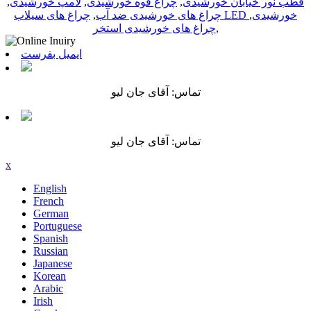
قطب نور خیابان خورشیدی
,
چراغ قوه خورشیدی
,
لامپ خورشیدی
,
چراغ های سیلاب LED خورشیدی
,
چراغ های خورشیدی ضد آب
,
,
چراغ های خورشیدی استخر
ایمیل بفرست
تماس: آقای جان لیو
تماس: آقای جان لیو
x
English
French
German
Portuguese
Spanish
Russian
Japanese
Korean
Arabic
Irish