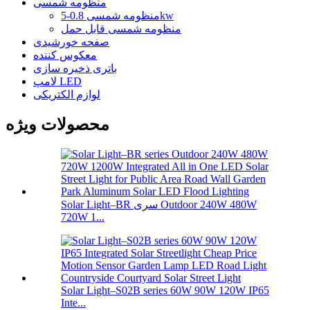
منظومه شمسی
منظومه شمسی 0.8-5kw
منظومه شمسی قابل حمل
صفحه خورشیدی
معکوس کننده
باتری ذخیره سازی
لامپ LED
لوازم الکتریکی
محصولات ویژه
Solar Light–BR سری Outdoor 240W 480W
720W 1...
Solar Light–S02B series 60W 90W 120W IP65
Inte...