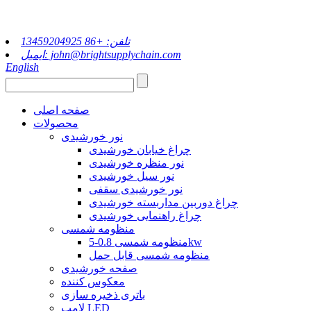
تلفن: +86 13459204925
ایمیل: john@brightsupplychain.com
English
صفحه اصلی
محصولات
نور خورشیدی
چراغ خیابان خورشیدی
نور منظره خورشیدی
نور سیل خورشیدی
نور خورشیدی سقفی
چراغ دوربین مداربسته خورشیدی
چراغ راهنمایی خورشیدی
منظومه شمسی
منظومه شمسی 0.8-5kw
منظومه شمسی قابل حمل
صفحه خورشیدی
معکوس کننده
باتری ذخیره سازی
لامپ LED