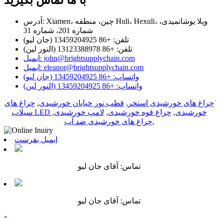
با ما تماس بگیرید
آدرس: Xiamen، چین، منطقه Huli، Hexuli، ویلا یوشانمیدی،
شماره 201، شماره 31
تلفن: +86 13459204925 (جان لیو)
تلفن: +86 13123388978 (النور لین)
ایمیل: john@brightsupplychain.com
ایمیل: eleanor@brightsupplychain.com
واتساپ: +86 13459204925 (جان لیو)
واتساپ: +86 13459204925 (النور لین)
چراغ های خورشیدی استخر
,
قطب نور خیابان خورشیدی
,
چراغ های
سیلاب LED خورشیدی
,
چراغ قوه خورشیدی
,
لامپ خورشیدی
,
,
چراغ های خورشیدی ضد آب
ایمیل بفرست
تماس: آقای جان لیو
تماس: آقای جان لیو
x