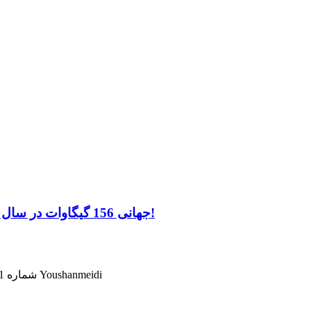
گزارش آژانس بین المللی انرژی: PV جهانی 156 گیگاوات در سال 2021 اضافه می کند!
آدرس: Xiamen، چین، منطقه Huli، Hexuli، شماره 201، شماره 31، ویلا Youshanmeidi