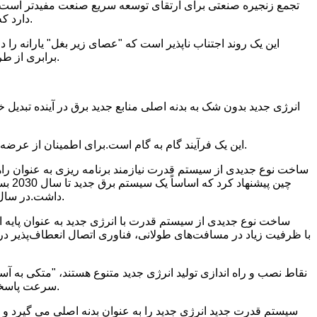
دارد که تا پایان سال 2025 به بهره برداری رسیده است و ظرفیت تولید برق بادی سالانه استان به 900 واحد (مجموعه) خواهد رسید. ) تا سال 2025.
این یک روند اجتناب ناپذیر است که "عصای زیر بغل" یارانه را
برابری از طریق نوآوری های تکنولوژیکی و تراکم زنجیره های صنعتی ارتقا می دهد.فتوولتائیک و نیروی بادی خشکی همگی از این طریق به دست آمده اند.
انرژی جدید بدون شک به بدنه اصلی منابع جدید برق در آینده تبدیل خو
این یک فرآیند گام به گام است.برای اطمینان از عرضه انرژی و انرژی جدید برای جایگزینی تدریجی انرژی سنتی، باید از طراحی سطح بالا پیروی کرد و قوانین بازاریابی را برای تعادل پویا دنبال کرد.
ساخت نوع جدیدی از سیستم قدرت نیازمند برنامه ریزی به عنوان را
داشت.در سال 2030، ظرفیت نصب شده انرژی غیر فسیلی شبکه جنوبی چین به 65 درصد افزایش می یابد، نسبت تولید برق به 61 درصد افزایش می یابد.
ساخت نوع جدیدی از سیستم قدرت با انرژی جدید به عنوان پایه اص
نقاط نصب و راه اندازی تولید انرژی جدید متنوع هستند، "متکی به آسم
سرعت پاسخگویی سریعتر سیستم، حالت عملیاتی می شود. ترتیب، زمان‌بندی عملیات کنترل دشوارتر است و برنامه‌ریزی هوشمند عملیات مهم‌تر است.
سیستم قدرت جدید انرژی جدید را به عنوان بدنه اصلی می گیرد و ان