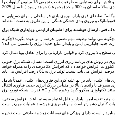
تجمع زنجیره صنعتی برای ارتقای توسعه سریع صنعت مفیدتر است.استان گوانگدونگ پیشنهاد ایجاد یک خوشه صنعت برق بادی فراساحلی و تلاش برای دستیابی به ظرفیت نصب تجمعی 18 میلیون کیلووات را
گانه"، تقاضای قوی بازار، نیروی بادی فراساحلی را برای دستیابی به
دف فنی: ارسال هوشمند برای اطمینان از ایمنی و پایداری شبکه برق
هستند.چگونه می توانند وظیفه مهم تضمین عرضه را بر عهده بگیرند؟چگونه
 جدید جایگزینی ایمن و پایدار منابع جدید انرژی را تضمین می کند؟
وآوری در روش های برنامه ریزی انرژی است.امسال، شبکه برق جنوبی
چین پیشنهاد کرد که اساساً یک سیستم برق جدید تا سال 2030 بسازد.در 10 سال آینده، ظرفیت نصب شده انرژی های نو را 200 میلیون کیلووات افزایش خواهد داد که افزایش 22 درصدی را به همراه خواهد
ی کلیدی باید بر آنها غلبه کرد.این فناوری‌های کلیدی عمدتاً شامل
ا راندمان بالا در مقیاس بزرگ انرژی جدید، فناوری انتقال DC با ظرفیت زیاد در مسافت‌های طولانی، فناوری اتصال انعطاف‌پذیر در مقیاس بزرگ فناوری دیجیتال و فناوری پیشرفته الکترونیک
ق AC و DC و هوشمند هستند. تکنولوژی میکرو گرید و غیره
ت منبع تغذیه ایمن، پایدار و قابل اعتماد سیستم باعث افزایش سختی،
ی ناپایدار است، دارای ویژگی های نوسانات زیاد و تصادفی است.ذخیره