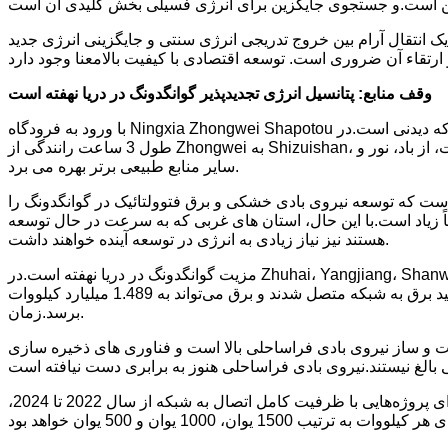
 انتقال آرام بین خروج تدریجی انرژی سنتی و جایگزینی انرژی جدید
وقف منابع: پتانسیل انرژی تجدیدپذیر گوانگدونگ در دریا نهفته است
با ورود به فرودگاه Ningxia Zhongwei Shapotou با هواپیما، به بیرون از دریچه نگاه می کنید، به وضوح می توانید ببینید که فرودگاه توسط پنل های تولید برق فتوولتائیک احاطه شده است که دیدنی است.در
طول 3 ساعت رانندگی از Zhongwei به Shizuishan، آسیاب‌های بادی در دو طرف بزرگراه استانی 218 در خارج از پنجره وجود داشت.نینگ شیا، که به خاطر مناظر بیابانی اش شناخته شده است، از باد، نور و
سایر منابع طبیعی برتر بهره می برد.
است که توسعه نیروی بادی خشکی و برق فتوولتائیک در گوانگدونگ را
 زیاد است.با این حال، استان های غربی که به سرعت در حال توسعه
هستند نیز نیاز زیادی به انرژی در توسعه آینده خواهند داشت.
مزیت گوانگدونگ در دریا نهفته است.در Zhuhai، Yangjiang، Shanwei و جاهای دیگر، در حال حاضر آسیاب های بادی بزرگ در منطقه فراساحل وجود دارد و بسیاری از پروژه ها یکی پس از دیگری به بهره
برداری رسیده اند.در پایان نوامبر، پروژه 500000 کیلوواتی نیروی بادی دریایی در شانوی هوهو، تمام 91 توربین بادی بزرگ برای تولید برق به شبکه متصل شدند و برق می‌تواند به 1.489 میلیارد کیلووات
برسد.زمان.
خت و ساز نیروی بادی فراساحلی بالا است و فناوری های ذخیره سازی
یارانه‌ها «عصا» برای انرژی‌های جدید برای عبور از «آستانه» برابری است.در ژوئن سال جاری، دولت استان گوانگدونگ پیشنهاد کرد که برای پروژه‌هایی با ظرفیت کامل اتصال به شبکه از سال 2022 تا 2024،