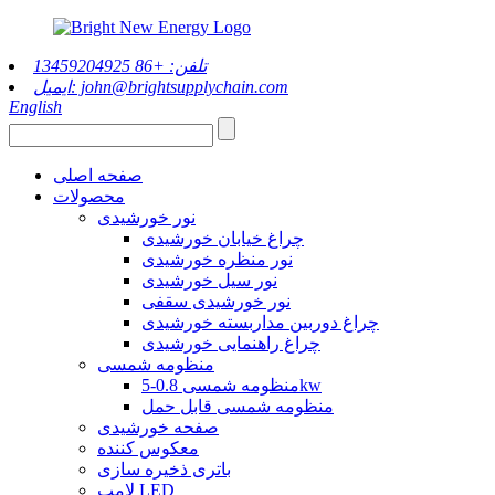
تلفن: +86 13459204925
ایمیل: john@brightsupplychain.com
English
صفحه اصلی
محصولات
نور خورشیدی
چراغ خیابان خورشیدی
نور منظره خورشیدی
نور سیل خورشیدی
نور خورشیدی سقفی
چراغ دوربین مداربسته خورشیدی
چراغ راهنمایی خورشیدی
منظومه شمسی
منظومه شمسی 0.8-5kw
منظومه شمسی قابل حمل
صفحه خورشیدی
معکوس کننده
باتری ذخیره سازی
لامپ LED