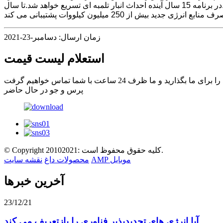
سازی پمپی در حال حاضر بالغ ترین فناوری، مقرون به صرفه ترین و قابل تنظیم ترین منبع انرژی برای توسعه در مقیاس بزرگ است.در برنامه 15 سال آینده احداث انبار تلمبه ای تسریع خواهد شد.تا سال
زمان ارسال: دسامبر-23-2021
استعلام لیست قیمت
پرس و جو در حال حاضر
© Copyright 20102021: کلیه حقوق محفوظ است.
AMP موبایل
محصولات داغ
نقشه سایت
آخرین خبرها
23/12/21
آیا انرژی های تجدیدپذیر فناوری را بازتعریف می کند...