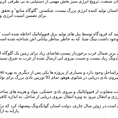
تان تولید کننده انرژی بزرگ نیست، شکستن "گلوگاه منابع" و تحقق یک
برای تضمین امنیت انرژی و ارتقاء آن ضروری است. توسعه اقتصادی با کیفیت بالامعنا وجود دارد.
ی برتر شمال غرب برخوردار نیست.تقاضای زیاد برای زمین یک گلوگاه 
دونگ زیاد نیست و نسبت نیروی آبی ارسال شده از غرب به شرق نسبتاً
ست.متفاوت از فتوولتائیک و نیروی بادی خشکی، مواد و هزینه های سا
یارانه به ازای هر کیلووات به ترتیب 1500 یوان، 1000 یوان و 500 یوان خواهد بود.