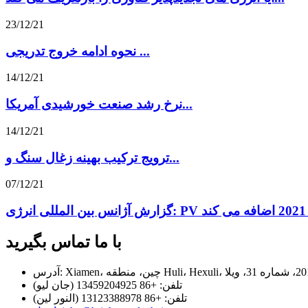
23/12/21
نحوه ادامه خروج تدریجی ...
14/12/21
نرخ رشد صنعت خورشیدی آمریکا...
14/12/21
ترویج ترکیب بهینه زغال سنگ و...
07/12/21
با ما تماس بگیرید
تلفن: +86 13459204925 (جان لیو)
تلفن: +86 13123388978 (النور لین)