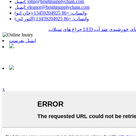
ایمیل: john@brightsupplychain.com
ایمیل: eleanor@brightsupplychain.com
واتساپ: +86 13459204925 (جان لیو)
واتساپ: +86 13459204925 (النور لین)
ای خورشیدی ضد آب
ایمیل بفرست
x