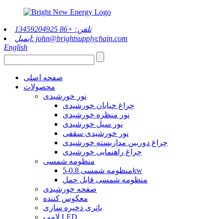
تلفن: +86 13459204925
ایمیل: john@brightsupplychain.com
English
صفحه اصلی
محصولات
نور خورشیدی
چراغ خیابان خورشیدی
نور منظره خورشیدی
نور سیل خورشیدی
نور خورشیدی سقفی
چراغ دوربین مداربسته خورشیدی
چراغ راهنمایی خورشیدی
منظومه شمسی
منظومه شمسی 0.8-5kw
منظومه شمسی قابل حمل
صفحه خورشیدی
معکوس کننده
باتری ذخیره سازی
لامپ LED