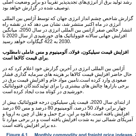
رشد تولید برق از انرژی‌های تجدیدپذیر تقریباً دو برابر وضعیت اصلی
توصیف شده در گزارش خواهد بود.
گزارش شاخص چشم انداز انرژی جهان که توسط آژانس بین المللی
انرژی در ماه اکتبر منتشر شد، نشان می دهد که در نقشه راه
انتشار خالص صفر آژانس بین المللی انرژی در سال 2050، میانگین
افزایش جهانی سالانه فتوولتائیک های خورشیدی از سال 2020 تا
2030 به 422 گیگاوات خواهد رسید.
افزایش قیمت سیلیکون، فولاد، آلومینیوم و مس عاملی نامطلوب
برای قیمت کالاها است.
آژانس بین المللی انرژی در آخرین گزارش خود اعلام کرد که در
حال حاضر افزایش قیمت کالاها بر هزینه های سرمایه گذاری فشار
صعودی وارد کرده است.تامین مواد خام و افزایش قیمت برق در
برخی بازارها چالش های بیشتری را برای تولیدکنندگان فتوولتائیک
خورشیدی در کوتاه مدت ایجاد کرده است.
از ابتدای سال 2020، قیمت پلی سیلیکون درجه فتوولتائیک بیش از
چهار برابر، فولاد 50 درصد، آلومینیوم 80 درصد و مس 60 درصد
افزایش یافته است.علاوه بر این، نرخ حمل و نقل از چین به اروپا و
آمریکای شمالی نیز به شدت افزایش یافته است و در برخی موارد تا
ده برابر افزایش یافته است.