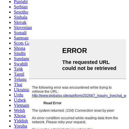
Punjabi
Serbian
Sesotho
Sinhala
Slovak
Slovenian
Somali
Samoan
Scots Gaelic
Shona
Sindhi
Sundanese
Swahili
Tajik
Tamil
Telugu
Thai
Ukrainian
Urdu
Uzbek
Vietnamese
Welsh
Xhosa
Yiddish
Yoruba