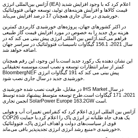
آژانس بین‌المللی انرژی (IEA) اعلام کرد که با وجود افزایش شدید
قیمت کالاها و افزایش هزینه‌های تولید، توسعه جهانی فتوولتائیک
خورشیدی در سال جاری همچنان 17 درصد افزایش می‌یابد.
در اکثر کشورهای جهان، پروژه‌های خورشیدی کاربردی کمترین
هزینه برق جدید را به خصوص در مورد افزایش قیمت گاز طبیعی
فراهم می‌کنند.آژانس بین المللی انرژی پیش بینی می کند که در
سال 2021، 156.1 گیگاوات تاسیسات فتوولتائیک در سراسر جهان
اضافه خواهد شد.
این نشان دهنده یک رکورد جدید است.با این وجود، این رقم همچنان
کمتر از سایر انتظارات توسعه و نصب است.موسسه تحقیقاتی
BloombergNEF پیش بینی می کند که 191 گیگاوات انرژی
خورشیدی جدید در سال جاری نصب شود.
در مقابل، ظرفیت نصب شده خورشیدی IHS Market در سال
2021، 171 گیگاوات است.طرح توسعه متوسط ​​پیشنهاد شده توسط
انجمن تجاری SolarPower Europe 163.2GW است.
آژانس بین المللی انرژی اعلام کرد که کنفرانس تغییرات آب و هوایی
COP26 یک هدف جاه طلبانه تر انرژی پاک را اعلام کرد.با حمایت
قوی از سیاست‌های دولت و اهداف انرژی پاک، فتوولتائیک
خورشیدی «منبع رشد انرژی انرژی تجدیدپذیر باقی می‌ماند».