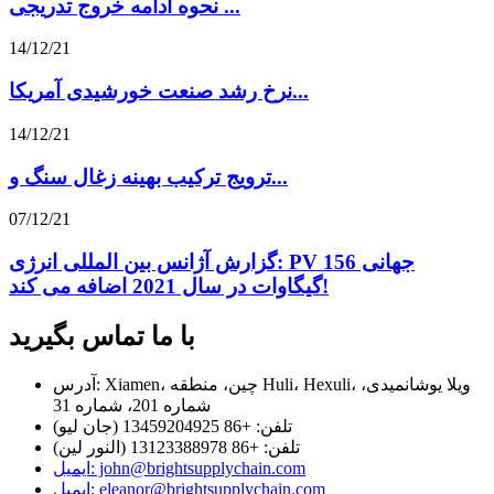
نحوه ادامه خروج تدریجی ...
14/12/21
نرخ رشد صنعت خورشیدی آمریکا...
14/12/21
ترویج ترکیب بهینه زغال سنگ و...
07/12/21
گزارش آژانس بین المللی انرژی: PV جهانی 156
گیگاوات در سال 2021 اضافه می کند!
با ما تماس بگیرید
آدرس: Xiamen، چین، منطقه Huli، Hexuli، ویلا یوشانمیدی،
شماره 201، شماره 31
تلفن: +86 13459204925 (جان لیو)
تلفن: +86 13123388978 (النور لین)
ایمیل: john@brightsupplychain.com
ایمیل: eleanor@brightsupplychain.com